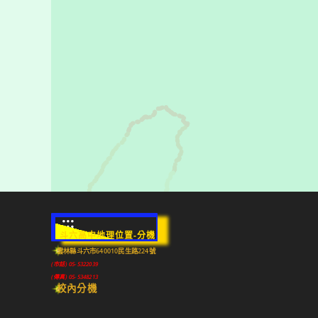
:::
斗六高中地理位置-分機
雲林縣斗六市640010民生路224號
(市話) 05-5322039
(傳真) 05-5348213
校內分機