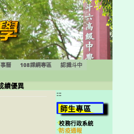
行事曆
108課綱專區
認識斗中
成績優異
:::
師生專區
校務行政系統
防疫通報