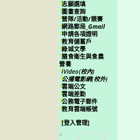
志願選填
圖書查詢
營隊/活動/競賽
網路郵局_
Gmail
申請各項證明
教育儲蓄戶
綠城文學
膳食衛生與食農
營養
iVideo(校內)
公播電影網(校外)
雲端公文
雲端差勤
公務電子郵件
教育雲端帳號
[登入管理]
搜
:::