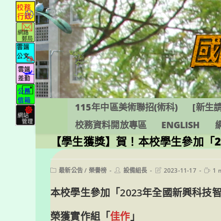
跳
轉
至
主
要
內
容
115年中區美術聯招(術科)
[新生請
校務資料開放專區
ENGLISH
【學生獲獎】賀！本校學生參加「2
Post
Post
Post
Readi
最新公告
/
榮譽榜
設備組長
2023-11-17
1 
category:
author:
last
time:
modified:
本校學生參加「2023年全國新興科技
榮獲實作組「
佳作
」