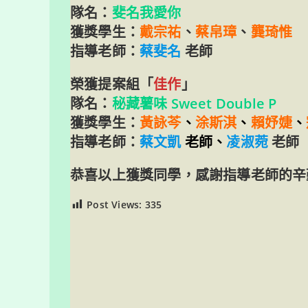
隊名：
斐名我愛你
獲獎學生：
戴宗祐
、
蔡帛璋
、
龔琦惟
指導老師：
蔡斐名
老師
榮獲提案組「
佳作
」
隊名：
秘藏薯味 Sweet Double P
獲獎學生：
黃詠芩
、
涂斯淇
、
賴妤婕
、
指導老師：
蔡文凱
老師、
凌淑菀
老師
恭喜以上獲獎同學，感謝指導老師的辛
Post Views:
335