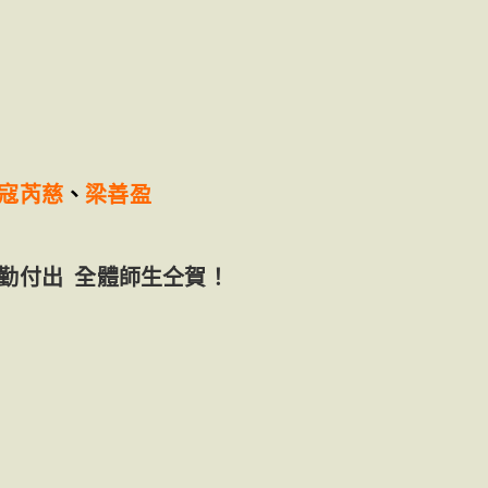
寇芮慈
、
梁善盈
勤付出 全體師生仝賀！