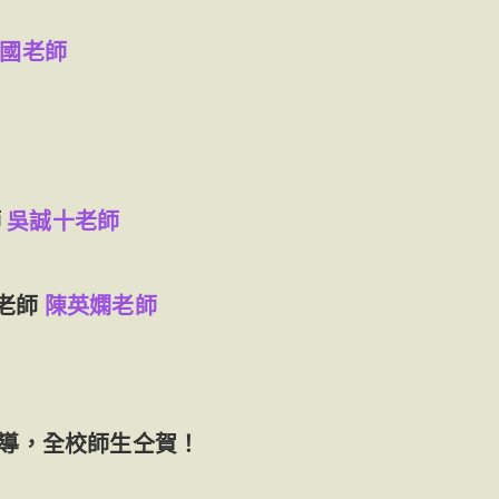
國老師
師
吳誠十老師
老師
陳英嫻老師
導，全校師生仝賀！