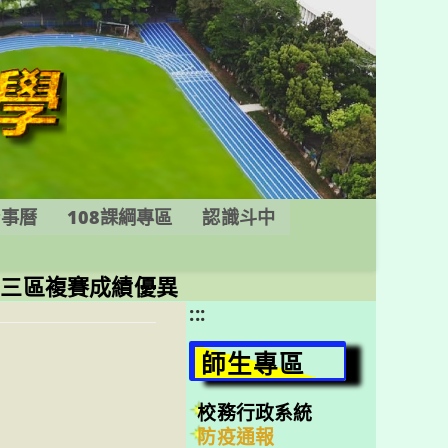
行事曆
108課綱專區
認識斗中
第三區複賽成績優異
:::
師生專區
校務行政系統
防疫通報