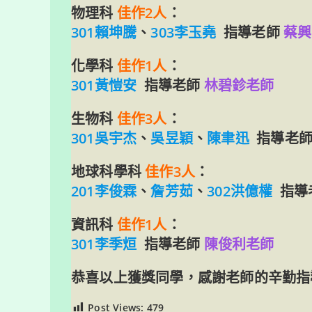
物理科
佳作2人
：
301賴坤騰
、
303李玉堯
指導老師
蔡興
化學科
佳作1人
：
301黃愷安
指導老師
林碧鉁
老師
生物科
佳作3人
：
301吳宇杰
、
吳昱穎
、
陳聿迅
指導老
地球科學科
佳作3人
：
201李俊霖
、
詹芳茹
、
302洪億權
指導
資訊科
佳作1人
：
301李季烜
指導老師
陳俊利老師
恭喜以上獲獎同學，感謝老師的辛勤指
Post Views:
479