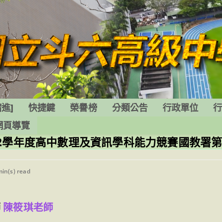
進]
快捷鍵
榮譽榜
分類公告
行政單位
網頁導覽
2學年度高中數理及資訊學科能力競賽國教署
ng
min(s) read
師
陳筱琪老師