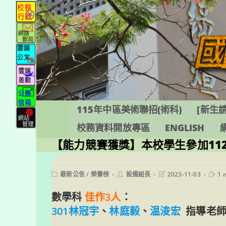
跳
轉
至
主
要
內
容
115年中區美術聯招(術科)
[新生請
校務資料開放專區
ENGLISH
【能力競賽獲獎】本校學生參加11
Post
Post
Post
Readi
最新公告
/
榮譽榜
設備組長
2023-11-03
1 
category:
author:
last
time:
modified:
數學科
佳作3人
：
301林冠宇
、
林庭毅
、
温浚宏
指導老