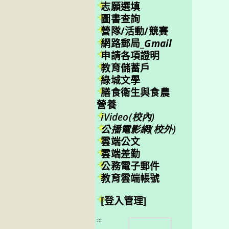
志願選填
圖書查詢
營隊/活動/競賽
網路郵局_
Gmail
申請各項證明
教育儲蓄戶
綠城文學
膳食衛生與食農
營養
iVideo(校內)
公播電影網(校外)
雲端公文
雲端差勤
公務電子郵件
教育雲端帳號
[登入管理]
搜
:::