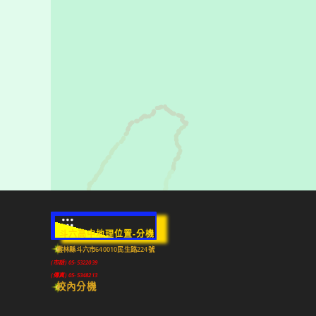
:::
斗六高中地理位置-分機
雲林縣斗六市640010民生路224號
(市話) 05-5322039
(傳真) 05-5348213
校內分機