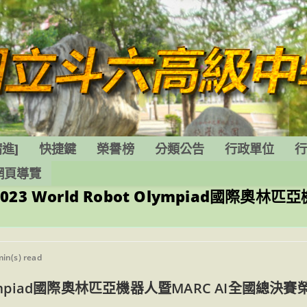
進]
快捷鍵
榮譽榜
分類公告
行政單位
網頁導覽
 World Robot Olympiad國際奧林匹
ng
min(s) read
 Olympiad國際奧林匹亞機器人暨MARC AI全國總決