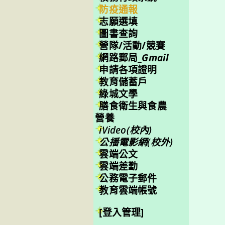
防疫通報
志願選填
圖書查詢
營隊/活動/競賽
網路郵局_
Gmail
申請各項證明
教育儲蓄戶
綠城文學
膳食衛生與食農
營養
iVideo(校內)
公播電影網(校外)
雲端公文
雲端差勤
公務電子郵件
教育雲端帳號
[登入管理]