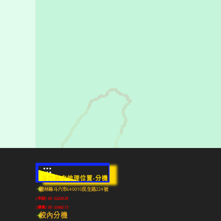
:::
斗六高中地理位置-分機
雲林縣斗六市640010民生路224號
(市話) 05-5322039
(傳真) 05-5348213
校內分機