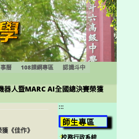
行事曆
108課綱專區
認識斗中
亞機器人暨MARC AI全國總決賽榮獲
:::
師生專區
賽榮獲《佳作》
校務行政系統