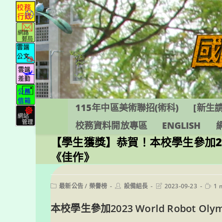
跳
轉
至
主
要
內
容
115年中區美術聯招(術科)
[新生請
校務資料開放專區
ENGLISH
【學生獲獎】恭賀！本校學生參加2023
《佳作》
Post
Post
Post
Readi
最新公告
/
榮譽榜
設備組長
2023-09-23
1 
category:
author:
last
time:
modified:
本校學生參加2023 World Robot