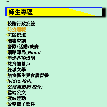
:::
師生專區
校務行政系統
防疫通報
志願選填
圖書查詢
營隊/活動/競賽
網路郵局_
Gmail
申請各項證明
教育儲蓄戶
綠城文學
膳食衛生與食農營養
iVideo(校內)
公播電影網(校外)
雲端公文
雲端差勤
公務電子郵件