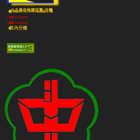
斗六高中地理位置-分機
雲林縣斗六市640010民生路224號
(市話) 05-5322039
(傳真) 05-5348213
校內分機