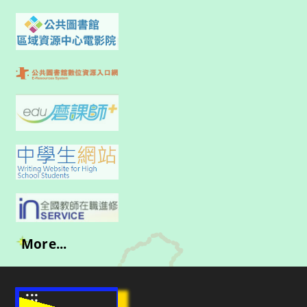
More...
:::