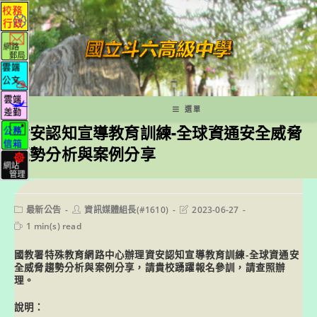
跳
轉
至
主
要
內
容
選單
資安認知宣導教育訓練-全球資通安全威脅
趨勢分析與案例分享
Post
Post
Post
最新公告
資訊媒體組長(#1610)
2023-06-27
category:
author:
last
Reading
1 min(s) read
modified:
time:
國教署特殊教育網路中心辦理資安認知宣導教育訓練-全球資通安
全威脅趨勢分析與案例分享，請貴校踴躍報名參訓，請查照辦
理。
說明：