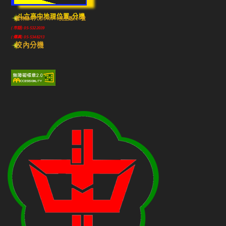
斗六高中地理位置-分機
雲林縣斗六市640010民生路224號
(市話) 05-5322039
(傳真) 05-5348213
校內分機