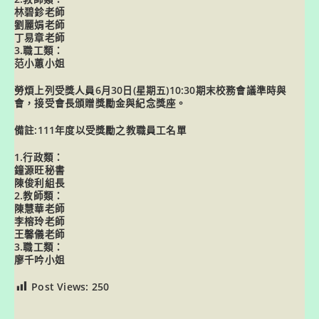
林碧鉁老師
劉麗娟老師
丁易章老師
3.職工類：
范小蕙小姐
勞煩上列受獎人員6月30日(星期五)10:30期末校務會議準時與
會，接受會長頒贈獎勵金與紀念獎座。
備註:111年度以受獎勵之教職員工名單
1.行政類：
鐘源旺秘書
陳俊利組長
2.教師類：
陳慧華老師
李榕玲老師
王馨儀老師
3.職工類：
廖千吟小姐
Post Views:
250