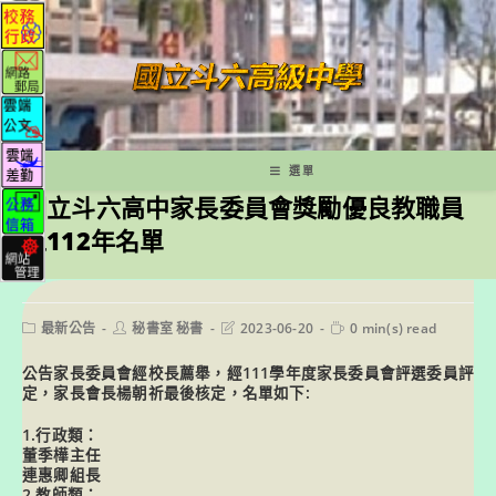
跳
轉
至
主
要
內
容
選單
國立斗六高中家長委員會獎勵優良教職員
工112年名單
Post
Post
Post
Reading
最新公告
秘書室 秘書
2023-06-20
0 min(s) read
category:
author:
last
time:
modified:
公告家長委員會經校長薦舉，經111學年度家長委員會評選委員評
定，家長會長楊朝祈最後核定，名單如下:
1.行政類：
董季樺主任
連惠卿組長
2.教師類：