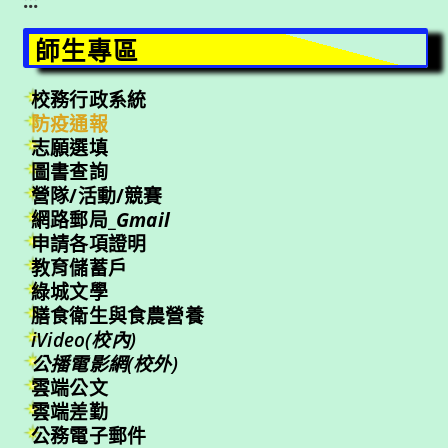
:::
師生專區
校務行政系統
防疫通報
志願選填
圖書查詢
營隊/活動/競賽
網路郵局_
Gmail
申請各項證明
教育儲蓄戶
綠城文學
膳食衛生與食農營養
iVideo(校內)
公播電影網(校外)
雲端公文
雲端差勤
公務電子郵件