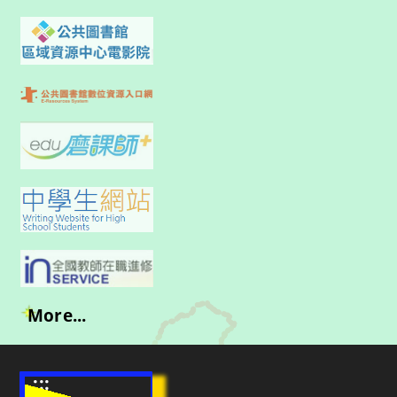
More...
:::