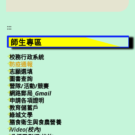
:::
師生專區
校務行政系統
防疫通報
志願選填
圖書查詢
營隊/活動/競賽
網路郵局_
Gmail
申請各項證明
教育儲蓄戶
綠城文學
膳食衛生與食農營養
iVideo(校內)