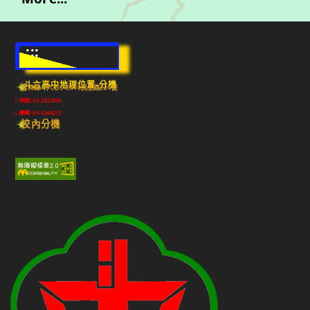
:::
斗六高中地理位置-分機
雲林縣斗六市640010民生路224號
(市話) 05-5322039
(傳真) 05-5348213
校內分機