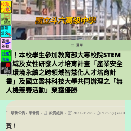
跳
轉
至
主
要
內
容
選單
賀！本校學生參加教育部大專校院STEM
領域及女性研發人才培育計畫「產業安全
和環境永續之跨領域智慧化人才培育計
畫」及國立雲林科技大學共同辦理之「無
人機競賽活動」榮獲優勝
Post
Post
Post
Reading
最新公告
/
榮譽榜
設備組長
2023-01-16
1 min(s) read
category:
author:
last
time:
modified:
賀！