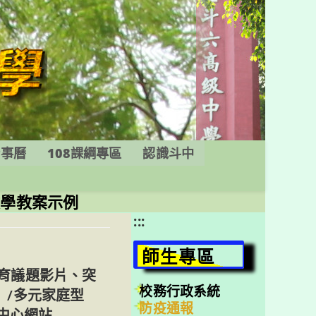
行事曆
108課綱專區
認識斗中
教學教案示例
:::
師生專區
教育議題影片、突
校務行政系統
）/多元家庭型
防疫通報
中心網站