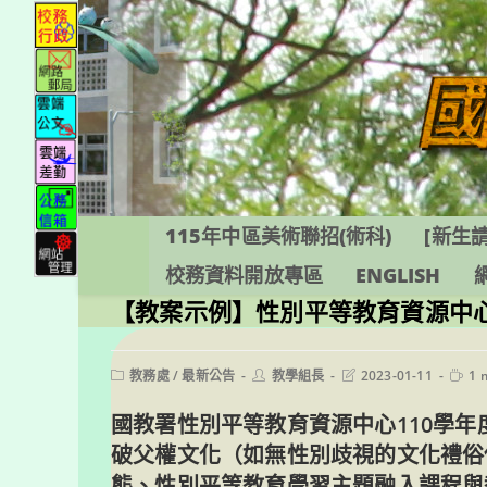
跳
轉
至
主
要
內
容
115年中區美術聯招(術科)
[新生請
校務資料開放專區
ENGLISH
【教案示例】性別平等教育資源中心
Post
Post
Post
Readi
教務處
/
最新公告
教學組長
2023-01-11
1 
category:
author:
last
time:
modified:
國教署性別平等教育資源中心110學
破父權文化（如無性別歧視的文化禮俗儀
態、性別平等教育學習主題融入課程與