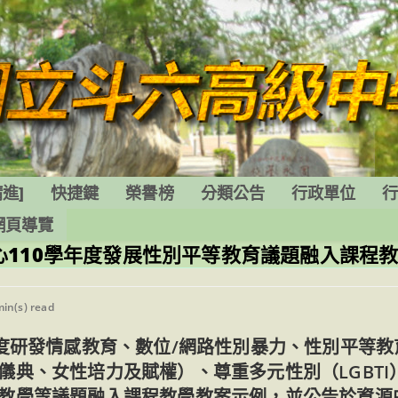
進]
快捷鍵
榮譽榜
分類公告
行政單位
網頁導覽
110學年度發展性別平等教育議題融入課程
ng
min(s) read
年度研發情感教育、數位/網路性別暴力、性別平等
典、女性培力及賦權）、尊重多元性別（LGBTI
教學等議題融入課程教學教案示例，並公告於資源