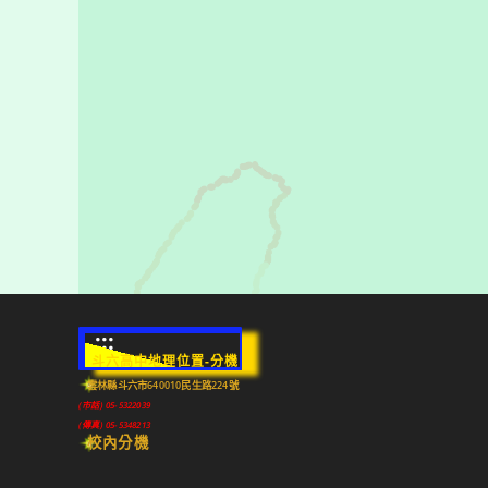
:::
斗六高中地理位置-分機
雲林縣斗六市640010民生路224號
(市話) 05-5322039
(傳真) 05-5348213
校內分機