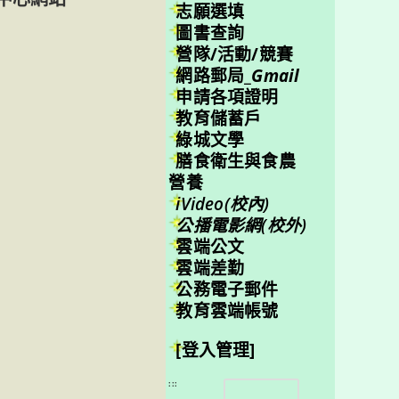
志願選填
圖書查詢
營隊/活動/競賽
網路郵局_
Gmail
申請各項證明
教育儲蓄戶
綠城文學
膳食衛生與食農
營養
iVideo(校內)
公播電影網(校外)
雲端公文
雲端差勤
公務電子郵件
教育雲端帳號
[登入管理]
搜
:::