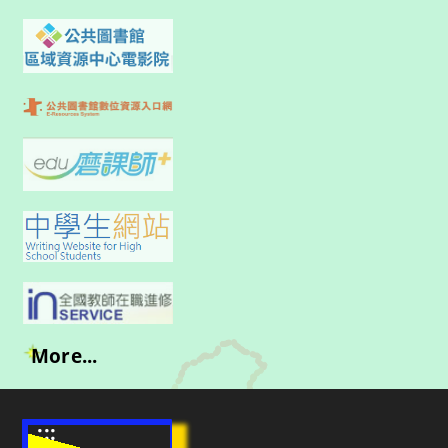
More...
:::