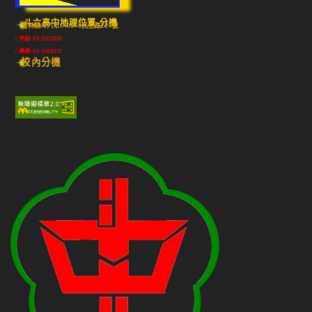
斗六高中地理位置-分機
雲林縣斗六市640010民生路224號
(市話) 05-5322039
(傳真) 05-5348213
校內分機