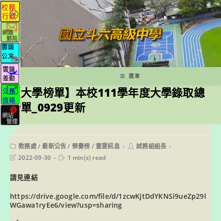
跳
轉
至
主
要
內
容
選單
【大學榜單】本校111學年度大學錄取總
榜單_0929更新
Post
Post
教務處
/
最新公告
/
榮譽榜
/
重要訊息
試務組組長
category:
author:
Post
Reading
2022-09-30
1 min(s) read
last
time:
modified:
請見連結
https://drive.google.com/file/d/1zcwKjtDdYKNSi9ueZp29l
WGawa1ryEe6/view?usp=sharing