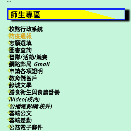
:::
師生專區
校務行政系統
防疫通報
志願選填
圖書查詢
營隊/活動/競賽
網路郵局_
Gmail
申請各項證明
教育儲蓄戶
綠城文學
膳食衛生與食農營養
iVideo(校內)
公播電影網(校外)
雲端公文
雲端差勤
公務電子郵件