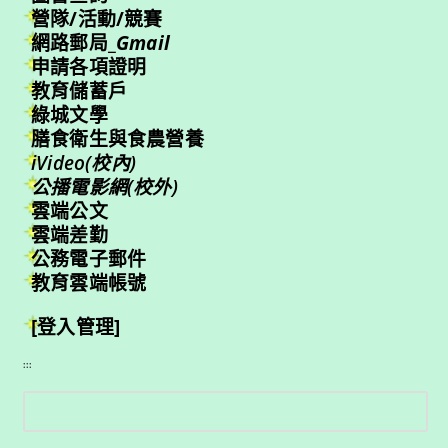
營隊/活動/競賽
網路郵局_
Gmail
申請各項證明
教育儲蓄戶
綠城文學
膳食衛生與食農營養
iVideo(校內)
公播電影網(校外)
雲端公文
雲端差勤
公務電子郵件
教育雲端帳號
[登入管理]
:::
搜
尋