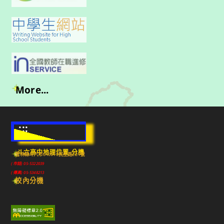
More...
:::
斗六高中地理位置-分機
雲林縣斗六市640010民生路224號
(市話) 05-5322039
(傳真) 05-5348213
校內分機