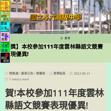
跳
轉
至
主
要
內
容
選單
【獎】本校參加111年度雲林縣語文競賽
表現優異!
Post
Post
Post
教務處
/
最新公告
/
榮譽榜
教學組長
2022-09-21
category:
author:
last
Reading
1 min(s) read
modified:
time:
賀!本校參加111年度雲林
縣語文競賽表現優異!