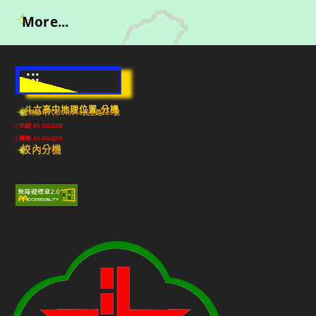
More...
:::
斗六高中地理位置-分機
雲林縣斗六市640010民生路224號
(市話) 05-5322039
(傳真) 05-5348213
校內分機