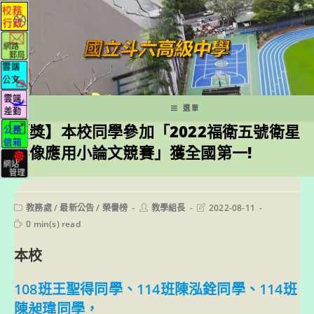
跳
轉
至
主
要
內
容
選單
【獎】本校同學參加「2022福衛五號衛星
影像應用小論文競賽」獲全國第一!
Post
Post
Post
教務處
/
最新公告
/
榮譽榜
教學組長
2022-08-11
category:
author:
last
Reading
0 min(s) read
modified:
time:
本校
108班王聖得同學、114班陳泓銓同學、114班
陳昶瑋同學，