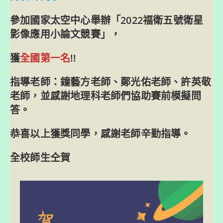
參加國家太空中心舉辦「
2022福衛五號衛星
影像應用小論文競賽
」，
獲
全國第一名
!!
指導老師：
鐘藝方老師
、
鄭光佑老師
、
許英敬
老師
，並感謝
地理科老師們
協助賽前模擬問
答。
恭喜以上獲獎同學，感謝老師辛勤指導。
全校師生仝賀