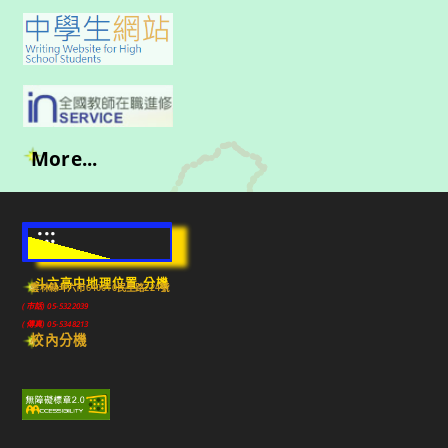
More...
:::
斗六高中地理位置-分機
雲林縣斗六市640010民生路224號
(市話) 05-5322039
(傳真) 05-5348213
校內分機