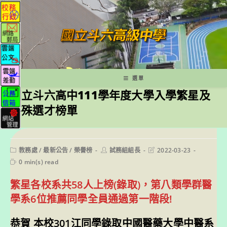
跳
轉
至
主
要
內
容
選單
國立斗六高中111學年度大學入學繁星及
特殊選才榜單
Post
Post
Post
教務處
/
最新公告
/
榮譽榜
試務組組長
2022-03-23
category:
author:
last
Reading
0 min(s) read
modified:
time:
繁星各校系共58人上榜(錄取)，第八類學群醫
學系6位推薦同學全員通過第一階段!
恭賀 本校301江同學錄取中國醫藥大學中醫系