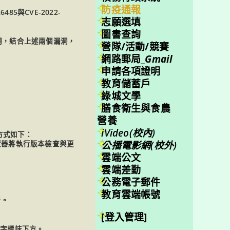
防疫通報
6485與CVE-2022-
志願選填
圖書查詢
e)漏洞，結合上述兩個漏洞，
營隊/活動/競賽
網路郵局_
Gmail
申請各項證明
教育儲蓄戶
綠城文學
膳食衛生與食農
營養
iVideo(校內)
新方式如下：
公播電影網(校外)
瀏覽器將執行版本檢查與更
雲端公文
雲端差勤
公務電子郵件
教育雲端帳號
新。
[登入管理]
s文字標誌下方。