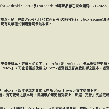
ox for Android、Focus及Thunderbird等產品存在安全漏洞(CVE-2022-2
參數檢查不足，導致WebGPU IPC框架存在沙箱逃逸(Sandbox escap
已發現有攻擊程式利用漏洞發動攻擊。
最新版本，更新方式如下：1.Firefox與Firefox ESR版本檢查與更
irefox」，可查看當前使用之Firefox瀏覽器是否為受影響之版本，
efox」，版本號碼將會顯示在Firefox Browser文字標誌下方。
可用之更新，有可更新之版本時，將顯示於可更新列表上，點選「更新」完成更
」–>「關於Firefox Focus」。版本號碼將會顯示在Firefox Focu