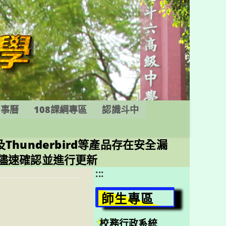
行事曆
108課綱專區
認識斗中
ocus及Thunderbird等產品存在安全漏
碼，請儘速確認並進行更新
:::
師生專區
校務行政系統