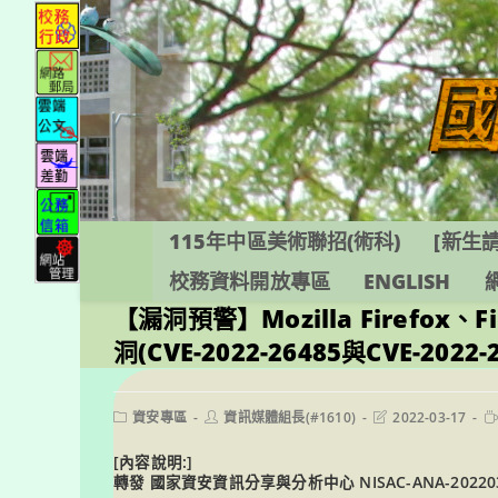
跳
轉
至
主
要
內
容
115年中區美術聯招(術科)
[新生請
校務資料開放專區
ENGLISH
【漏洞預警】Mozilla Firefox、Fi
洞(CVE-2022-26485與CVE
Post
Post
Post
R
資安專區
資訊媒體組長(#1610)
2022-03-17
category:
author:
last
ti
modified:
[內容說明:]
轉發 國家資安資訊分享與分析中心 NISAC-ANA-202203