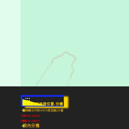
:::
斗六高中地理位置-分機
雲林縣斗六市640010民生路224號
(市話) 05-5322039
(傳真) 05-5348213
校內分機