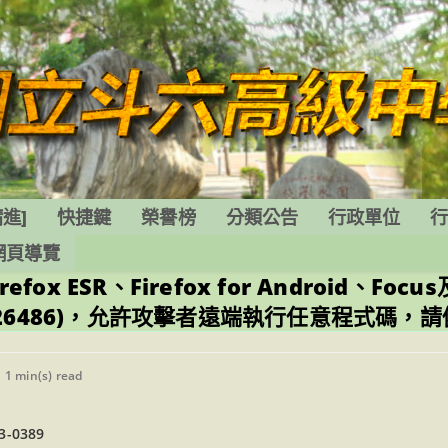
進]
快捷鍵
榮譽榜
分類公告
行政單位
網頁導覽
refox ESR、Firefox for Android、F
-2022-26486)，允許攻擊者遠端執行任意程式
eading
1 min(s) read
me:
-0389