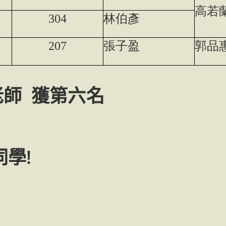
高若
304
林伯彥
207
張子盈
郭品
師 獲第六名
學!