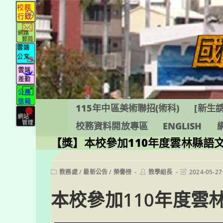
跳
轉
至
主
要
內
容
115年中區美術聯招(術科)
[新生請
校務資料開放專區
ENGLISH
【獎】本校參加110年度雲林縣語
Post
Post
Post
教務處
/
最新公告
/
榮譽榜
教學組長
2024-05-27
category:
author:
last
modified:
本校參加110年度雲