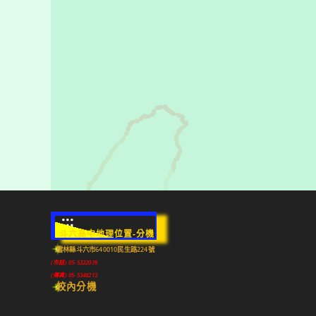
:::
斗六高中地理位置-分機
雲林縣斗六市640010民生路224號
(市話) 05-5322039
(傳真) 05-5348213
校內分機