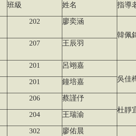
班級
姓名
指導
202
廖奕涵
韓佩
207
王辰羽
201
呂翊嘉
吳佳
201
鐘培嘉
206
蔡謹伃
杜靜
204
王瑞渝
302
廖佑晨