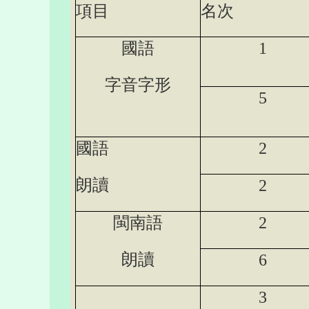
項目
名次
國語
1
字音字形
5
國語
2
朗讀
2
閩南語
2
朗讀
6
3