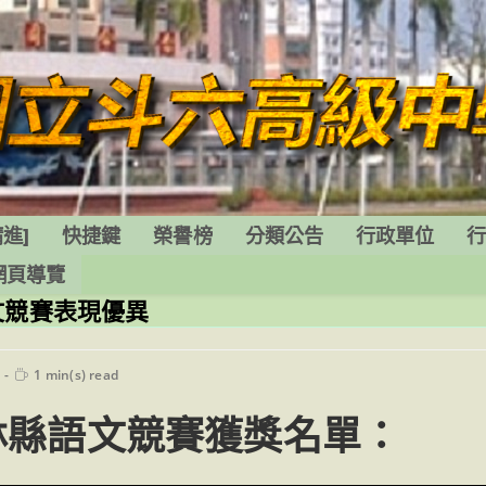
進]
快捷鍵
榮譽榜
分類公告
行政單位
網頁導覽
文競賽表現優異
Reading
1 min(s) read
time:
林縣語文競賽獲獎名單：