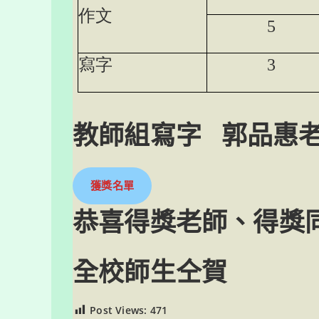
作文
5
寫字
3
教師組寫字 郭品惠老
獲獎名單
恭喜得獎老師、得獎同
全校師生仝賀
Post Views:
471