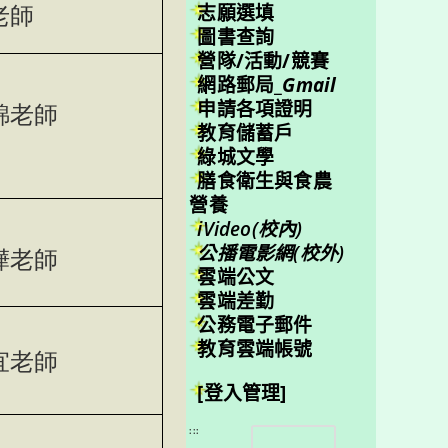
志願選填
老師
圖書查詢
營隊/活動/競賽
網路郵局_
Gmail
申請各項證明
錦老師
教育儲蓄戶
綠城文學
膳食衛生與食農
營養
iVideo(校內)
公播電影網(校外)
樺老師
雲端公文
雲端差勤
公務電子郵件
教育雲端帳號
宜老師
[登入管理]
搜
:::