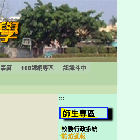
行事曆
108課綱專區
認識斗中
:::
師生專區
校務行政系統
防疫通報