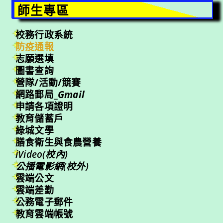
師生專區
校務行政系統
防疫通報
志願選填
圖書查詢
營隊/活動/競賽
網路郵局_
Gmail
申請各項證明
教育儲蓄戶
綠城文學
膳食衛生與食農營養
iVideo(校內)
公播電影網(校外)
雲端公文
雲端差勤
公務電子郵件
教育雲端帳號