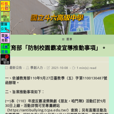
跳
轉
至
主
要
內
容
選單
教育部「防制校園霸凌宣導推動事項」。
Post
Post
Post
Reading
最新公告
學創人力
2021-10-08
1 min(s) read
category:
author:
last
time:
modified:
一、依據教育部110年9月27日臺教學（五）字第1100130487號
函辦理。
二、旨案推動事項如下：
(一)本（110）年度反霸凌樂舞劇《朋友，咱鬥陣》活動訂於9月
30日上線，活動詳情可至專屬網站
（https://antibullying.tcpa.edu.tw/）查詢；另有直播活動及