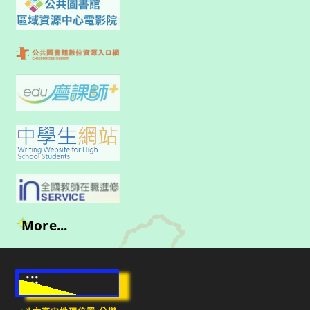
More...
:::