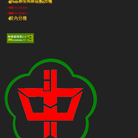
斗六高中地理位置-分機
雲林縣斗六市640010民生路224號
(市話) 05-5322039
(傳真) 05-5348213
校內分機