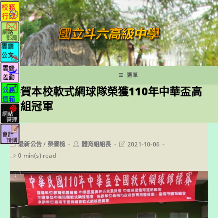
跳
轉
至
主
要
內
容
選單
恭賀本校軟式網球隊榮獲110年中華盃高
女組冠軍
Post
Post
Post
最新公告
/
榮譽榜
體育組組長
2021-10-06
category:
author:
last
Reading
0 min(s) read
modified:
time: