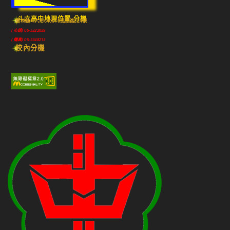
斗六高中地理位置-分機
雲林縣斗六市640010民生路224號
(市話) 05-5322039
(傳真) 05-5348213
校內分機