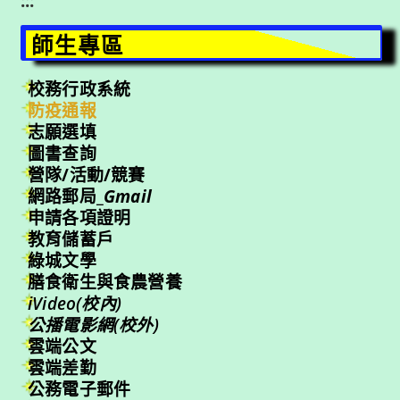
:::
師生專區
校務行政系統
防疫通報
志願選填
圖書查詢
營隊/活動/競賽
網路郵局_
Gmail
申請各項證明
教育儲蓄戶
綠城文學
膳食衛生與食農營養
iVideo(校內)
公播電影網(校外)
雲端公文
雲端差勤
公務電子郵件