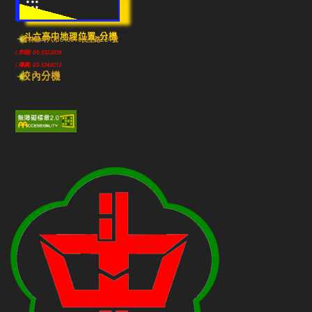
:::
斗六高中地理位置-分機
雲林縣斗六市640010民生路224號
(市話) 05-5322039
(傳真) 05-5348213
校內分機