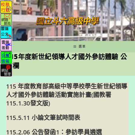
跳
轉
至
主
要
內
容
選單
115年度新世紀領導人才國外參訪體驗 公
佈欄
115 年度教育部高級中等學校學生新世紀領導
人才國外參訪體驗活動實施計畫(國教署
115.1.30發文版)
115.5.11 小論文筆試時間表
115.2.06 公告發函1：
參訪學員遴選