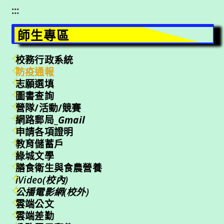
:::
師生專區
校務行政系統
防疫通報
志願選填
圖書查詢
營隊/活動/競賽
網路郵局_
Gmail
申請各項證明
教育儲蓄戶
綠城文學
膳食衛生與食農營養
iVideo(校內)
公播電影網(校外)
雲端公文
雲端差勤