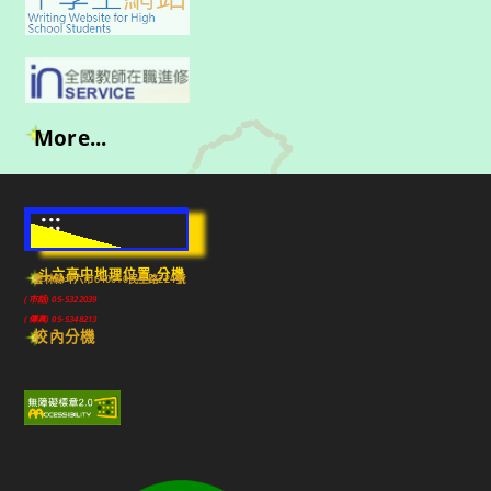
More...
:::
斗六高中地理位置-分機
雲林縣斗六市640010民生路224號
(市話) 05-5322039
(傳真) 05-5348213
校內分機