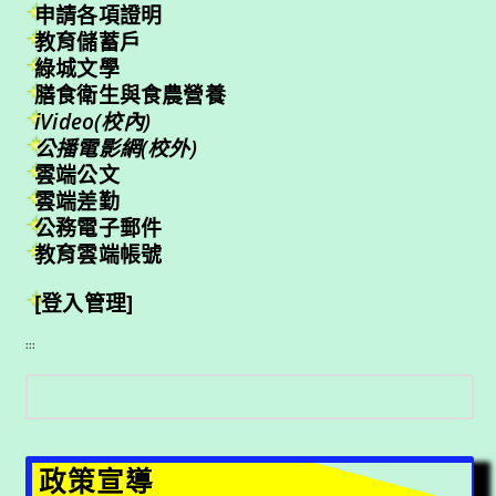
申請各項證明
教育儲蓄戶
綠城文學
膳食衛生與食農營養
iVideo(校內)
公播電影網(校外)
雲端公文
雲端差勤
公務電子郵件
教育雲端帳號
[登入管理]
:::
搜
尋
政策宣導