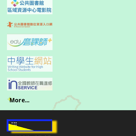
More...
:::