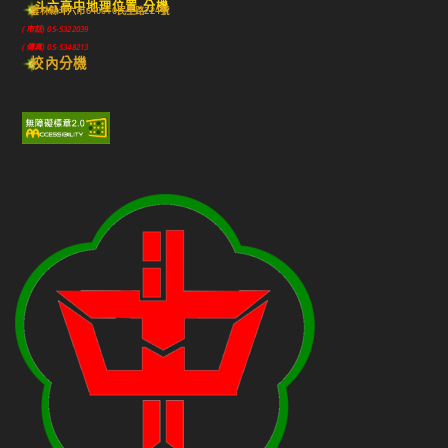
斗六高中地理位置-分機
雲林縣斗六市640010民生路224號
(市話) 05-5322039
(傳真) 05-5348213
校內分機