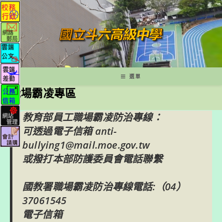
跳
轉
至
主
要
內
容
選單
職場霸凌專區
教育部員工職場霸凌防治專線
：
可透過
電子信箱 anti-
bullying1@mail.moe.gov.tw
或撥打本部防護委員會電話聯繫
國教署職場霸凌防治專線電話:（04）
37061545
電子信箱