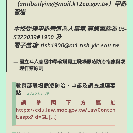
（
antibullying@mail.k12ea.gov.tw
）申訴
管道
本校受理申訴管道為人事室,專線電話為
05-
5322039#1900
及
電子信箱:
tlsh1900@m1.tlsh.ylc.edu.tw
國立斗六高級中學教職員工職場霸凌防治措施與處
理作業原則
教育部職場霸凌防治、申訴及調查處理要
點
2026-01-09
請參照下方連結
https://edu.law.moe.gov.tw/LawConten
t.aspx?id=GL […]