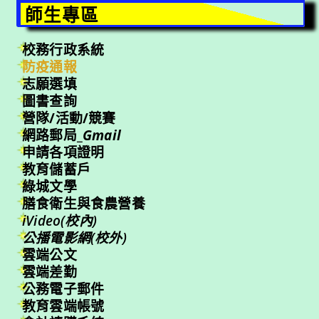
師生專區
校務行政系統
防疫通報
志願選填
圖書查詢
營隊/活動/競賽
網路郵局_
Gmail
申請各項證明
教育儲蓄戶
綠城文學
膳食衛生與食農營養
iVideo(校內)
公播電影網(校外)
雲端公文
雲端差勤
公務電子郵件
教育雲端帳號