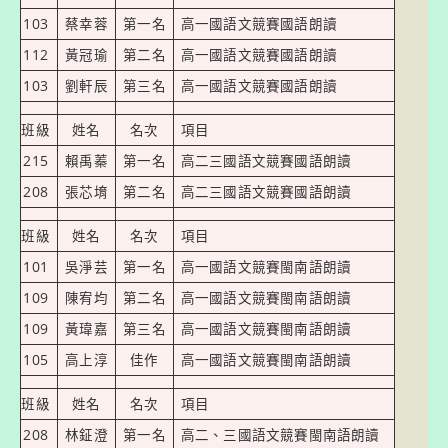
103
蔡幸蓉
第一名
高一國語文競賽國語朗讀
112
黃冠瑜
第二名
高一國語文競賽國語朗讀
103
劉軒辰
第三名
高一國語文競賽國語朗讀
班級
姓名
名次
項目
215
賴禹蓁
第一名
高二三國語文競賽國語朗讀
208
張芯堉
第二名
高二三國語文競賽國語朗讀
班級
姓名
名次
項目
101
吳淨芸
第一名
高一國語文競賽閩南語朗讀
109
陳宥均
第二名
高一國語文競賽閩南語朗讀
109
黃瑋嘉
第三名
高一國語文競賽閩南語朗讀
105
高上淳
佳作
高一國語文競賽閩南語朗讀
班級
姓名
名次
項目
208
林鉦澄
第一名
高二、三國語文競賽閩南語朗讀