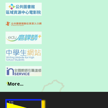
More...
:::