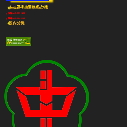
斗六高中地理位置-分機
雲林縣斗六市640010民生路224號
(市話) 05-5322039
(傳真) 05-5348213
校內分機