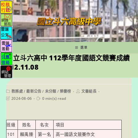
跳
轉
至
主
要
內
容
選單
國立斗六高中 112學年度國語文競賽成績
112.11.08
Post
Post
教務處
/
最新公告
/
未分類
/
榮譽榜
文書組長
category:
author:
Post
Reading
2024-08-06
0 min(s) read
last
time:
modified:
班級
姓名
名次
項目
101
賴禹臻
第一名
高一國語文競賽作文