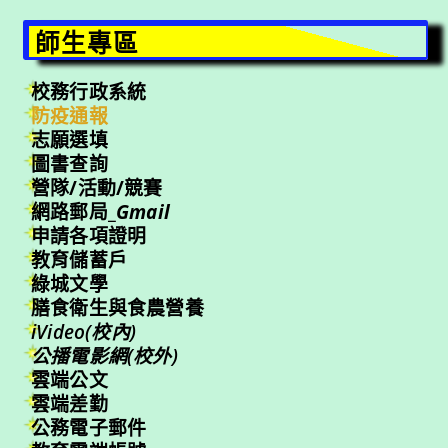
師生專區
校務行政系統
防疫通報
志願選填
圖書查詢
營隊/活動/競賽
網路郵局_
Gmail
申請各項證明
教育儲蓄戶
綠城文學
膳食衛生與食農營養
iVideo(校內)
公播電影網(校外)
雲端公文
雲端差勤
公務電子郵件