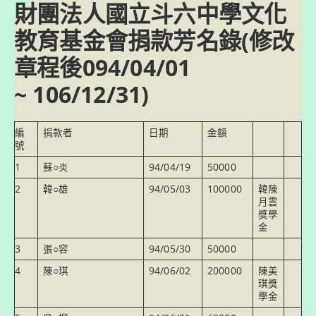
財團法人國立斗六中學文化
跳
轉
至
教育基金會捐款芳名錄(修改
主
要
章程後094/04/01
內
容
~ 106/12/31)
編
捐款者
日期
金額
號
1
蘇○炎
94/04/19
50000
2
韓○雄
94/05/03
100000
韓陳
月雲
獎學
金
3
張○容
94/05/30
50000
4
陳○琪
94/06/02
200000
陳美
琪獎
學金