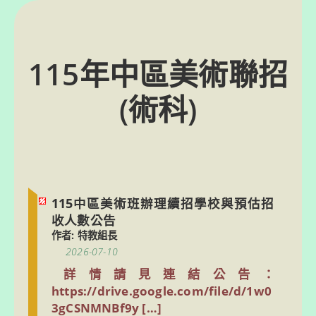
跳
轉
至
主
要
115年中區美術聯招
內
容
(術科)
115中區美術班辦理續招學校與預估招
收人數公告
作者: 特教組長
2026-07-10
詳情請見連結公告：
https://drive.google.com/file/d/1w0
3gCSNMNBf9y […]