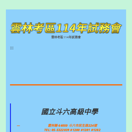
跳
轉
至
主
要
內
容
雲林考區114年試務會
:::
國立斗六高級中學
雲林縣 64050 斗六市民生路224號
TEL: 05-5322039 #1280 #1281 #1282